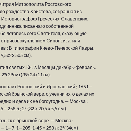
Дмитрия Митрополита Ростовского
до рождества Христова, собранная из
 Историографоф Греческих, Славенских,
подлинника писаннаго собственной
в себе летопись сего Святителя, сказующую
 с присовокуплением Синопсиса, или
иев : В типографии Киево-Печерской Лавры,
(29,5х23,5х5 см).
тия святых. Кн. 2. Месяцы декабрь-февраль.
 2°(39см) (39х24х11см).
рополит Ростовский и Ярославский ; 1651—
ской брынской вере, о учении их, о делах их
едно и дела их не богоугодна. — Москва :
 258 л.; 2° (32 х 20,5 х 5,5 см.).
озыск о брынской вере. — Москва :
 — 1—7, 1—205, 1-45 = 258 л; 2°(34см)