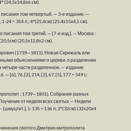
° (24,5х14,8х6 см).
ого писания том четвертый. — 3-е издание. —
1-24 = 354 л.; 4°(25,4см) (25,4х15х4,5 см).
о писания том третий. — [7-е изд.]. — Москва :
°(20,5см) (20,5х12,8х2 см).
рович (1739—1811). Новая Скрижаль или
нными объяснениями о церкви, о разделении
на четыре части разделенное. — издание
6], 76, [2], 214, [2], 67, [5], 177 = 549 с;
трополит ; 1739—1801). Собрание разных
 Поучение от недели всех святых — Недели
 [шмуцтит.], 1-135 = 136 л; 2°(32см) (32х20х4
очинения святого Дмитрия митрополита