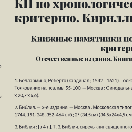
КП по хронологиче
критерию. Кирилл
Книжные памятники по
крите
Отечественные издания. Книг
о
1.
Беллармино, Роберто (кардинал ; 1542—1621). Толкован
Толкование на псалмы 55-100. — Москва : Синодальная т
х 20,7 х 6,6).
ды
2.
Библия. — 3-е издание. — Москва : Московская типогр
1744, 191-348, 352-464 стб.; 2° (34,5см) (34,5х24х4,5 см)
3.
Библия : [в 4 т.]. Т. 3. Библии, сиречь книг священно