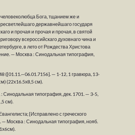
 человеколюбца Бога, тщанием же и
пресветлейшаго державнейшаго государя
го и прочая и прочая и прочая, в святой
риговору всероссийскаго духовнаго чина и
ербурге, в лето от Рождества Христова
ение. — Москва : Синодальная типография,
 ([01.11.—06.01.7156]. — 1-12, 1 гравюра, 13-
м) (22х16.5х8,5 см).
 Синодальная типография, дек. 1701. — 3-5,
,5 см).
Евангелиста; [Исправлено с греческого
. — Москва : Синодальная типография, нояб.
21х6см).