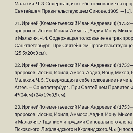
Малахия. Ч. 3. Содержащая в себе толкование на прор
Святейшем Правительствующем Синоде, 1805. — [1], 172
21.
Ириней (Клементьевский Иван Андреевич) (1753—
пророков: Иосию, Иоиля, Аммоса, Авдия, Иону, Михея
и Малахия. Ч. 4. Содержащая толкование на трех прор
Санктпетербург : При Святейшем Правительствующем С
(25,5х20х3 см).
22.
Ириней (Клементьевский Иван Андреевич) (1753—
пророков: Иосию, Иоиля, Амоса, Авдия, Иону, Михея, 
Малахия. Ч. 5. Содержащая в себе толкование на че
Аггея. — Санктпетербург : При Святейшем Правительст
4°(24см) (24х19х3,5 см).
23.
Ириней (Клементьевский Иван Андреевич) (1753—
пророков: Иосию, Иоиля, Аммоса, Авдия, Иону, Михея
и Малахия. / Тщанием и трудами Синодального член
Псковского, Лифляндского и Ккрляндского. Ч. 6 [и по