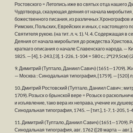
Ростовского = Летопись иже во святых отца нашего 
Чудотворца, сказующая деяния от начала миробытия 
божественного писания, из различных Хронографов и
Римских, Польских, Еврейских и иных, с настоящего 
Святителя рукою. (на тит. л. ч. 1). Ч. 4. Содержащая 
Деяния от начала миробытия до рождества Христова,
краткаго описания о начале Славенскаго народа. — К
1825. — [4], 1-243, [3], 1-226, 1-104 = 580 с.; 2°(29,5см) 
9.
Димитрий (Туптало, Даниил Савич) (1651—1709). Жи
— Москва : Синодальная типография, [1759]. — [520] л;
10.
Дмитрий Ростовский (Туптало, Даниил Савич ; мит
1709). Розыск о брынской вере = Розыск о раскольниче
и изъявление, тако вера их неправа, учение их душевр
Синодальная типография, 1745. — [тит.], 1-7, 1-205, 1-45 =
11.
Димитрий (Туптало, Даниил Савич) (1651—1709). Р
Синодальная типография, авг. 1762 ([28 марта — авг.].