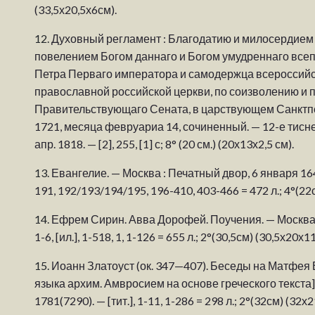
(33,5х20,5х6см).
12.
Духовный регламент : Благодатию и милосердием
повелением Богом даннаго и Богом умудреннаго все
Петра Перваго императора и самодержца всероссийска
православной российской церкви, по соизволению и п
Правительствующаго Сената, в царствующем Санктпет
1721, месяца февруариа 14, сочиненный. — 12-е тисн
апр. 1818. — [2], 255, [1] с; 8° (20 см.) (20х13х2,5 см).
13.
Евангелие. — Москва : Печатный двор, 6 января 1648
191, 192/193/194/195, 196-410, 403-466 = 472 л.; 4°(22с
14.
Ефрем Сирин. Авва Дорофей. Поучения. — Москва :
1-6, [ил.], 1-518, 1, 1-126 = 655 л.; 2°(30,5см) (30,5х20х11
15.
Иоанн Златоуст (ок. 347—407). Беседы на Матфея 
языка архим. Амвросием на основе греческого текста]
1781(7290). — [тит.], 1-11, 1-286 = 298 л.; 2°(32см) (32х