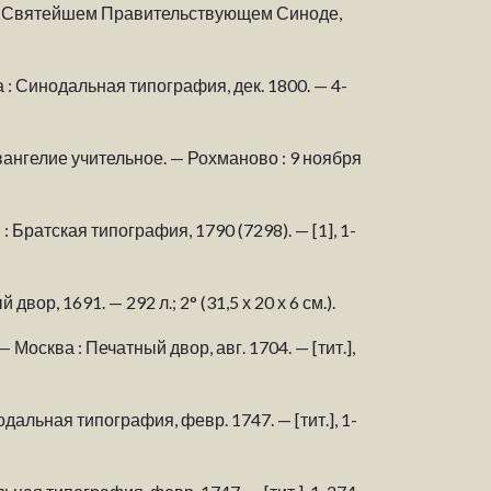
ри Святейшем Правительствующем Синоде,
 : Синодальная типография, дек. 1800. — 4-
ангелие учительное. — Рохманово : 9 ноября
: Братская типография, 1790 (7298). — [1], 1-
ор, 1691. — 292 л.; 2° (31,5 х 20 х 6 см.).
Москва : Печатный двор, авг. 1704. — [тит.],
альная типография, февр. 1747. — [тит.], 1-