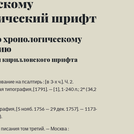
скому
ический шрифт
 хронологическому
рию
и кирилловского шрифта
ие на псалтирь : [в 3-х ч.]. Ч. 2.
ипография, [1791]. — [1], 1-240 л.; 2° (34,2
афия, [5 нояб. 1756 — 29 дек. 1757]. — 1173-
.
го писания том третий. — Москва :