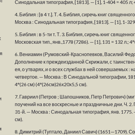
фт
Синодальная типография, [1813]. — [1], 1-404 = 405 л; 4
4.
Библия : [в 4 т.]. Т. 4. Библия, сиречь книг священн
Москва : Синодальная типография, [1813]. — [1], 1-329, 
5.
Библия : в 5-ти т. Т. 3. Библия, сиречь книг священног
х
Московская тип., янв.,1778 (7286). — [1], 131 = 132 л.; 4
я
6.
Вениамин (Румовский-Краснопевков, Василий Федо
Дополнение к преждеизданной Скрижали, с таинстве
ея, о утварях, и о всех службах в ней совершаемых : 
четвертое. — Москва : В Синодальной типографии, 1816. — [
4°(26 см) (4°(26см)26х20х5,5 см).
7.
Гавриил (Петров ; Шапошников, Петр Петрович) (ми
и
поучений на все воскресные и праздничные дни. Ч. 2.
31-й. — Москва : Синодальная типография, янв. 1775. —
см).
м
8.
Димитрий (Туптало, Даниил Савич) (1651—1709). С