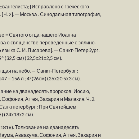
Евангелиста; [Исправлено с греческого
 [Ч. 2]. — Москва : Синодальная типография,
тве = Святого отца нашего Иоанна
ова о священстве переведенные с эллино-
о языка С. И. Писарева]. — Санкт-Петербург :
2° (32,5 см) (32,5х21х2,5 см).
ящая на небо. — Санкт-Петербург :
147 = 156 л.; 4°(26см) (26х20,5х3 см).
ание на дванадесять пророков: Иосию,
 Софония, Аггея, Захария и Малахия. Ч. 2.
 Санктпетербург : При Святейшем
) (24х18х2 см).
1818). Толкование на дванадесять
Наума, Аввакума, Софония, Аггея, Захария и