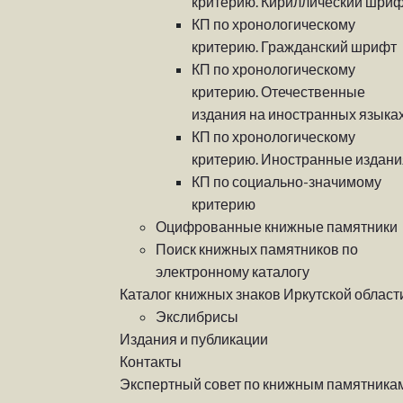
критерию. Кириллический шри
КП по хронологическому
критерию. Гражданский шрифт
КП по хронологическому
критерию. Отечественные
издания на иностранных языка
КП по хронологическому
критерию. Иностранные издани
КП по социально-значимому
критерию
Оцифрованные книжные памятники
Поиск книжных памятников по
электронному каталогу
Каталог книжных знаков Иркутской област
Экслибрисы
Издания и публикации
Контакты
Экспертный совет по книжным памятника