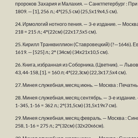
пророков Захария и Малахия. — Санктпетербург : П
1809. — [1], 256 л.; 4°(25,5 см) (25,5х19х4,5 см).
24.
Ирмологий нотного пения. — 3-е издание. — Москва
218 = 215 л.; 4°(22см) (22х17,5х5 см).
25.
Кирилл Транквиллион (Ставровецкий) (?—1646). Ев
1619. — [525] л.; 2° (34см) (34х21х10,5 см).
26.
Книга, избранная из Соборника. (Цветник). — Львов 
43, 44-158, [1]. = 160 л; 4°(22,3см) (22,3х17,5х4 см).
27.
Минея служебная, месяц июнь. — Москва : Печатный дв
28.
Минея служебная, месяц сентябрь. — 3-е издание. — 
1-345, 1-16 = 362 л.; 2°(31,5см) (31,5х19х7 см).
29.
Минея служебная, месяц февраль. — Москва : Синод
258, 1-16 = 275 л.; 2°(32см) (32х20х6см).