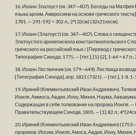
16.
Иоанн Златоуст (ок. 347—407). Беседы на Матфея 
языка архим. Амвросием на основе греческого текста].
1781. — 291-592 = 302 л.; 2°(32см) (32х21х6см).
17.
Иоанн (Златоуст) (ок. 347—407). Слова о священс
Златоустого архиепископа константинопольского Сл
греческого на российский язык / [Перевод с греческог
Типография Синода, 1775. — [тит.], [1]-[2], 1-64 = 67 л.; 
18.
Иоанн Лествичник (ок. 579—649). Лествица возвод
[Типография Синода], апр. 1821 (7321). — [тит.], 1-8. 1-
19.
Ириней (Клементьевский Иван Андреевич). Толков
Иоиля, Аммоса, Авдия, Иону, Михея, Наума, Аввакума,
Содержащая в себе толкование на пророка Иоиля. —
Правительствующем Синоде, 1805. — [1], 82 л.; 4°(24см
20.
Ириней (Клементьевский Иван Андреевич) (1753—
пророков: Иосию, Иоиля, Амоса, Авдия, Иону, Михея, 