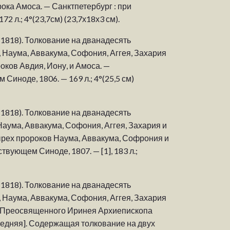
ока Амоса. — Санктпетербург : при
 л.; 4°(23,7см) (23,7х18х3 см).
1818). Толкование на дванадесять
, Наума, Аввакума, Софония, Аггея, Захария
оков Авдия, Иону, и Амоса. —
иноде, 1806. — 169 л.; 4°(25,5 см)
1818). Толкование на дванадесять
Наума, Аввакума, Софония, Аггея, Захария и
тырех пророков Наума, Аввакума, Софрония и
вующем Синоде, 1807. — [1], 183 л.;
1818). Толкование на дванадесять
, Наума, Аввакума, Софония, Аггея, Захария
а Преосвященного Иринея Архиепископа
следняя]. Содержащая толкование на двух